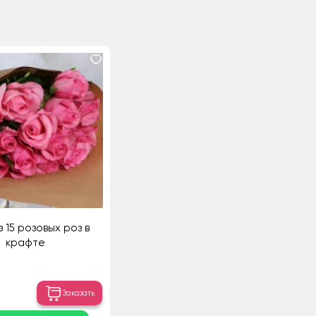
з 15 розовых роз в
крафте
Заказать