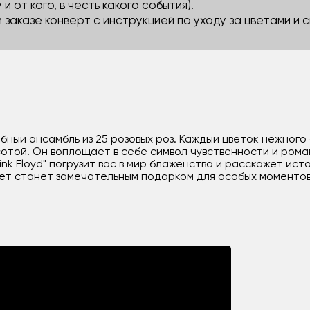
 и от кого, в честь какого события).
м заказе конверт с инструкцией по уходу за цветами и
шебный ансамбль из 25 розовых роз. Каждый цветок нежног
отой. Он воплощает в себе символ чувственности и рома
ink Floyd" погрузит вас в мир блаженства и расскажет ис
ет станет замечательным подарком для особых моментов