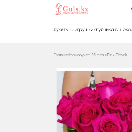
букеты
игрушки
клубника в шок
Главная
Монобукет 25 роз «Pink Floyd»