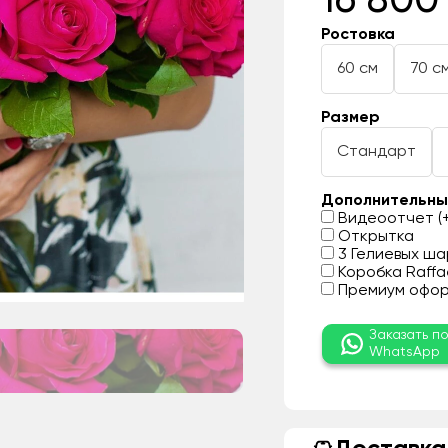
16 800
Ростовка
60 см
70 с
Размер
Стандарт
Дополнительны
Видеоотчет (+
Открытка
3 Гелиевых шар
Коробка Raffae
Премиум оформ
Заказать п
WhatsApp