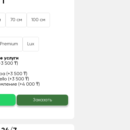
 ₸
м
70 см
100 см
Premium
Lux
е услуги
3 500 ₸)
а (+3 500 ₸)
llo (+3 500 ₸)
ление (+4 000 ₸)
о
Заказать