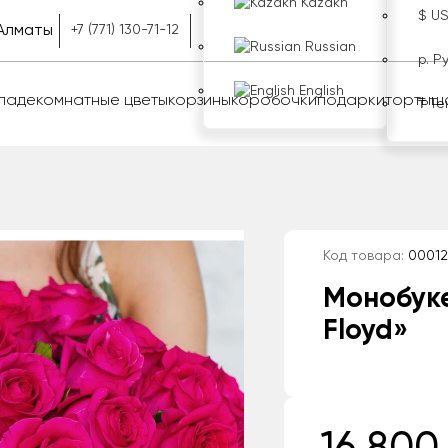
Kazakh
$ U
Алматы
+7 (771) 130-71-12
Russian
р. Р
English
оладе
комнатные цветы
корзины
коробочки
подарки
торты
ш
₸ Те
Код товара:
00012
Монобуке
Floyd»