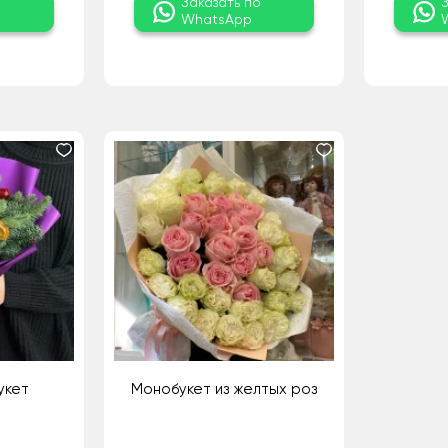
о
Заказать по
WhatsApp
укет
Монобукет из желтых роз