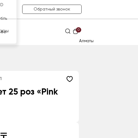
SD
Обратный звонок
убль
0
ары
нге
Алматы
1
т 25 роз «Pink