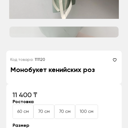
Код товара:
111120
Монобукет кенийских роз
11 400 ₸
Ростовка
60 см
70 см
70 см
100 см
Размер